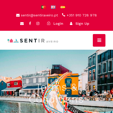
sentir@sentiraveiro.pt
+351 910 728 978
Login
Sign Up
Terms &
Conditions