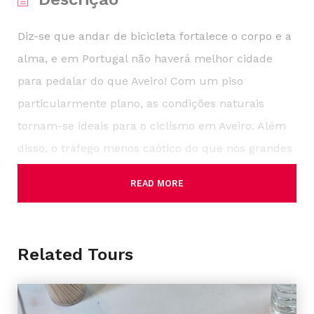
Diz-se que andar de bicicleta fortalece o corpo e a
alma, e em Portugal não haverá melhor cidade
para pedalar do que Aveiro! Com um piso
particularmente plano, as condições naturais
tornam-se ideais para o ciclismo em Aveiro. Além
disso, o tráfego menos caótico do que nos grandes
centros urbanos torna as viagens ainda mais
READ MORE
agradáveis.
Andar de bicicleta em Aveiro é uma experiência
Related Tours
relaxante e pode também ser muito divertida.
Explore o centro da cidade visitando a
Universidade de Aveiro ou visitando a famosa