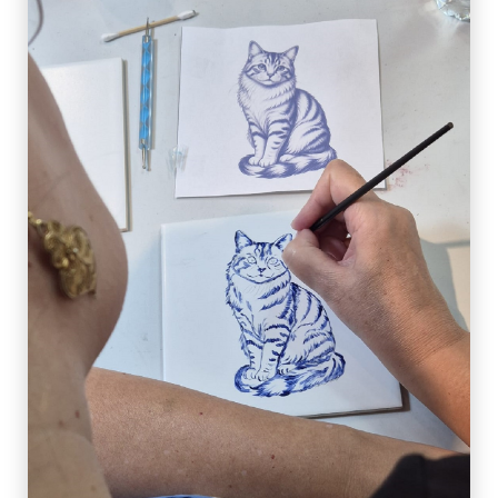
Avenida Dr. Lourenço Peixinho, que liga a Estação
Ferroviária de Aveiro à área do Rossio.
Chegando aqui, faça uma pausa para apreciar a
vista da nossa fantástica ria e, quem sabe, para
provar os famosos ovos moles! Depois disso, pode
sempre aventurar-se a ir um pouco mais longe,
seja até à praia da Barra, à Costa Nova ou até a
uma das Gafanhas (sim, há mais do que uma
Gafanha, na verdade são 7).
Os habitantes de Aveiro dizem que existem 3
formas de explorar a cidade: a pé, de barco (a
bordo do típico moliceiro) ou de bicicleta.