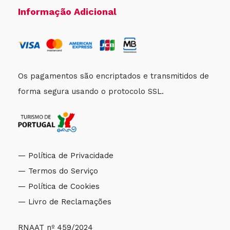
Informação Adicional
Cancelamentos
Grátis!
Cancele sem qualquer compromisso até
Os pagamentos são encriptados e transmitidos de
24 horas antes da atividade. Cancelamentos
forma segura usando o protocolo SSL.
posteriores, atrasos ou não comparência implicam
o não reembolso do valor anteriormente pago. Por
outro lado, se o pagamento não for efetuado até
24h antes da atividade começar, esta será
— Política de Privacidade
automaticamente cancelada.
— Termos do Serviço
— Política de Cookies
— Livro de Reclamações
RNAAT nº 459/2024