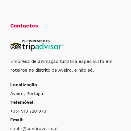
3-6 dias
–
3-6 dias
–
3-6 dias
–
3-6 dias
–
Contactos
10€
15€
25€
20€
1 Semana
–
1 Semana
–
1 Semana
–
–
Empresa de animação turística especialista em
55€
85€
135€
roteiros no distrito de Aveiro, e não só.
Localização
1 Mês
–
1 Mês
–
1 Mês
–
–
Aveiro, Portugal
110€
210€
300€
Telemóvel:
+351 910 728 978
Email:
*Reserva directa disponível apenas para o período
sentir@sentiraveiro.pt