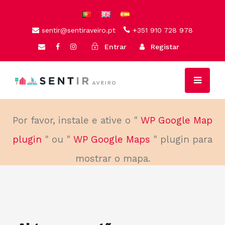
sentir@sentiraveiro.pt
+351 910 728 978
Entrar
Registar
Por favor, instale e ative o "
WP Google Map
plugin
" ou "
WP Google Maps
" plugin para
mostrar o mapa.