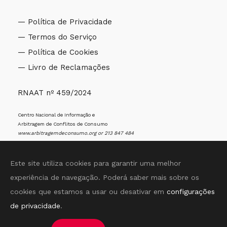
— Política de Privacidade
— Termos do Serviço
— Política de Cookies
— Livro de Reclamações
RNAAT nº 459/2024
Centro Nacional de Informação e
Arbitragem de Conflitos de Consumo
www.arbitragemdeconsumo.org
or 213 847 484
Este site utiliza cookies para garantir uma melhor
experiência de navegação. Poderá saber mais sobre os
cookies que estamos a usar ou desativar em
configurações
© 2025 Sentir Aveiro All Rights Reserved. Rossana
de privacidade
.
Freitas VAT: 513 831 932
Follow Us On
— WebDesign • THOD