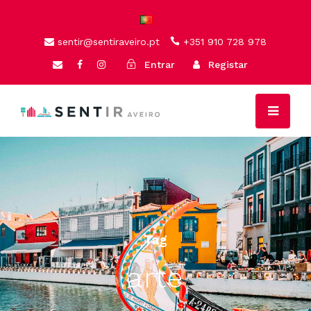
sentir@sentiraveiro.pt
+351 910 728 978
Entrar
Registar
Tag
arte