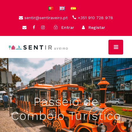
sentir@sentiraveiro.pt
+351 910 728 978
Entrar
Registar
Passeio de
Comboio Turístico