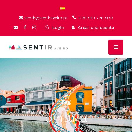
sentir@sentiraveiro.pt
+351 910 728 978
Login
Crear una cuenta
Tag
pintura