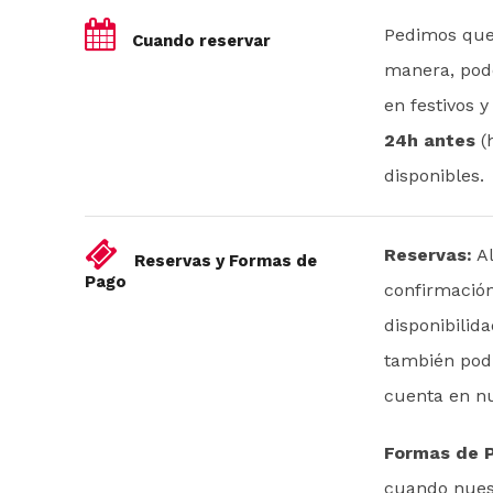
Pedimos que 
Cuando reservar
manera, pode
en festivos 
24h antes
(h
disponibles.
Reservas:
Al
Reservas y Formas de
Pago
confirmación
disponibilida
también podr
cuenta en nu
Formas de 
cuando nuest