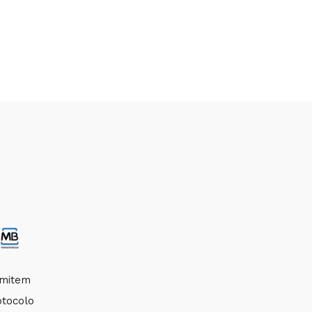
smitem
otocolo