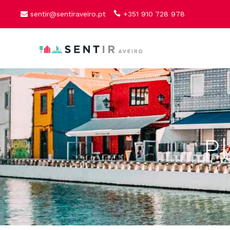
sentir@sentiraveiro.pt
+351 910 728 978
P