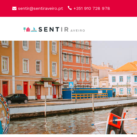
sentir@sentiraveiro.pt
+351 910 728 978