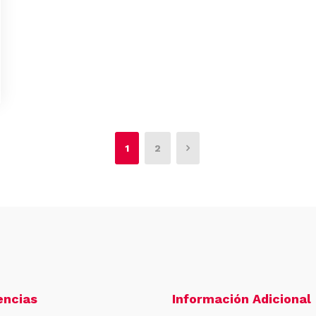
1
2
encias
Información Adicional