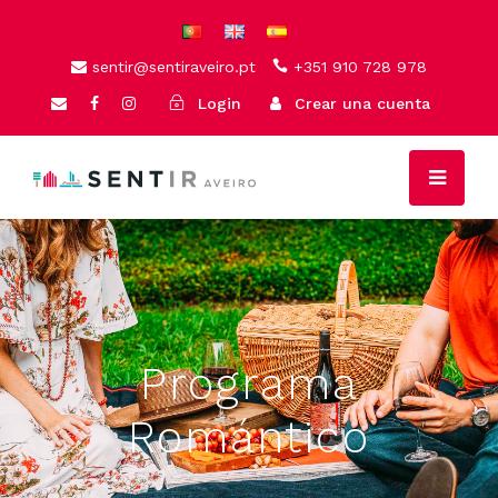
sentir@sentiraveiro.pt
+351 910 728 978
Login
Crear una cuenta
Programa
Romántico