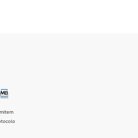
smitem
otocolo