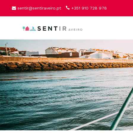
sentir@sentiraveiro.pt
+351 910 728 978