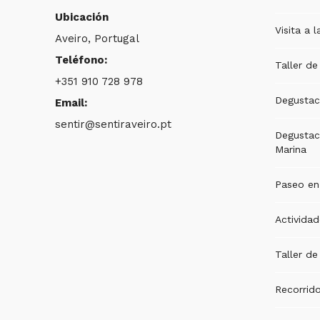
Ubicación
Visita a l
Aveiro, Portugal
Teléfono:
Taller d
+351 910 728 978
Degustac
Email:
sentir@sentiraveiro.pt
Degustaci
Marina
Paseo en
Activida
Taller de
Recorrido