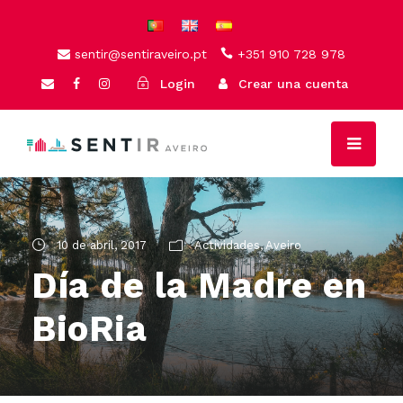
sentir@sentiraveiro.pt
+351 910 728 978
Login
Crear una cuenta
10 de abril, 2017
Actividades
,
Aveiro
Día de la Madre en
BioRia